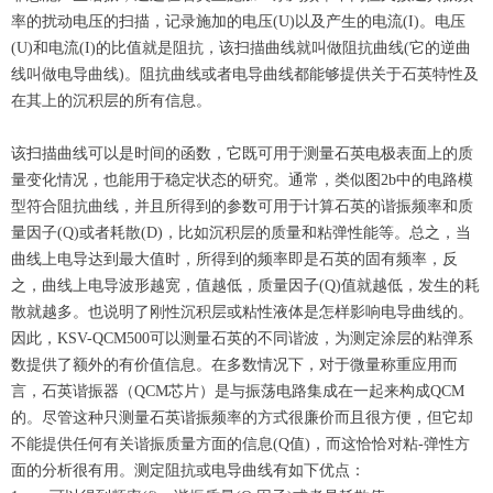
率的扰动电压的扫描，记录施加的电压
(U)
以及产生的电流
(I)
。电压
(U)
和电流
(I)
的比值就是阻抗，该扫描曲线就叫做阻抗曲线
(
它的逆曲
线叫做电导曲线
)
。阻抗曲线或者电导曲线都能够提供关于石英特性及
在其上的沉积层的所有信息
。
该扫描曲线可以是时间的函数，它既可用于测量石英电极表面上的质
量变化情况，也能用于稳定状态的研究。通常，类似图
2b
中的电路模
型符合阻抗曲线，并且所得到的参数可用于计算石英的谐振频率和质
量因子
(Q)
或者耗散
(D)
，比如沉积层的质量和粘弹性能等。总之，当
曲线上电导达到最大值时，所得到的频率即是石英的固有频率，反
之，曲线上电导波形越宽，值越低，质量因子
(Q)
值就越低，发生的耗
散就越多。
也说明了刚性沉积层或粘性液体是怎样影响电导曲线的。
因此，
KSV-QCM500
可以测量石英的不同谐波，为测定涂层的粘弹系
数提供了额外的有价值信息。在多数情况下，对于微量称重应用而
言，石英谐振器（QCM芯片）是与振荡电路集成在一起来构成
QCM
的。尽管这种只测量石英谐振频率的方式很廉价而且很方便，但它却
不能提供任何有关谐振质量方面的信息
(Q
值
)
，而这恰恰对粘
-
弹性方
面的分析很有用。测定阻抗或电导曲线有如下优点：